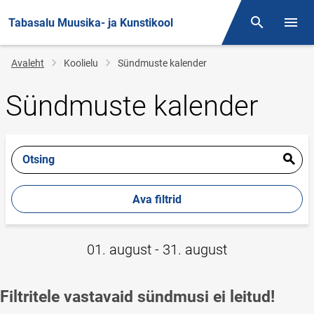
Tabasalu Muusika- ja Kunstikool
Otsing
Menüü
Jälglink
Avaleht
Koolielu
Sündmuste kalender
Sündmuste kalender
Otsing
Ava filtrid
01. august - 31. august
Filtritele vastavaid sündmusi ei leitud!