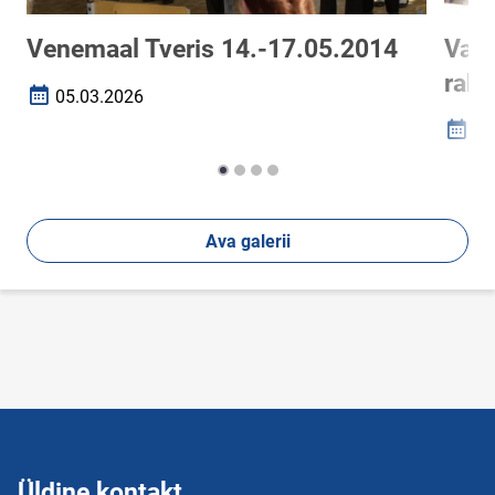
Venemaal Tveris 14.-17.05.2014
Van
rah
05.03.2026
Loomise kuupäev
05
Loomi
Ava galerii
Üldine kontakt