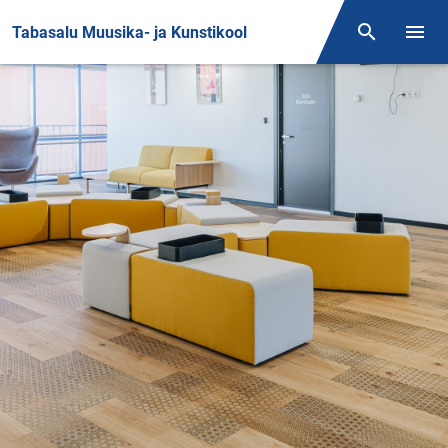
Front page
Tabasalu Muusika- ja Kunstikool
Otsing
Menüü